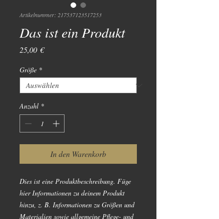
Artikelnummer: 217537123517253
Das ist ein Produkt
Preis
25,00 €
Größe
*
Anzahl
*
In den Warenkorb
Dies ist eine Produktbeschreibung. Füge 
hier Informationen zu deinem Produkt 
hinzu, z. B. Informationen zu Größen und 
Materialien sowie allgemeine Pflege- und 