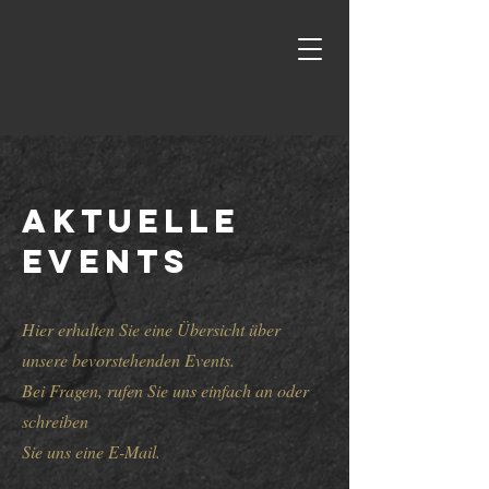
AKTUELLE
EVENTS
Hier erhalten Sie eine Übersicht über
unsere bevorstehenden Events.
Bei Fragen, rufen Sie uns einfach an oder
schreiben
Sie uns eine E-Mail.